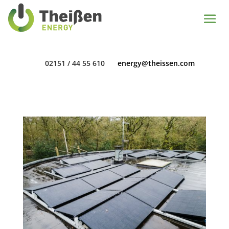
02151 / 44 55 610
energy@theissen.com
02151 / 44 55 610
energy@theissen.com