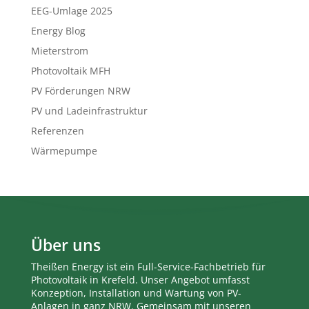
EEG-Umlage 2025
Energy Blog
Mieterstrom
Photovoltaik MFH
PV Förderungen NRW
PV und Ladeinfrastruktur
Referenzen
Wärmepumpe
Über uns
Theißen Energy ist ein Full-Service-Fachbetrieb für
Photovoltaik in Krefeld. Unser Angebot umfasst
Konzeption, Installation und Wartung von PV-
Anlagen in ganz NRW. Gemeinsam mit unseren