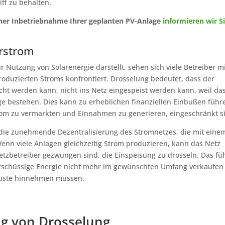
iff zu behalten.
icher Inbetriebnahme Ihrer geplanten PV-Anlage
informieren wir S
rstrom
 Nutzung von Solarenergie darstellt, sehen sich viele Betreiber m
roduzierten Stroms konfrontiert. Drosselung bedeutet, dass der
cht werden kann, nicht ins Netz eingespeist werden kann, weil da
ge bestehen. Dies kann zu erheblichen finanziellen Einbußen führ
trom zu vermarkten und Einnahmen zu generieren, eingeschränkt si
t die zunehmende Dezentralisierung des Stromnetzes, die mit eine
Wenn viele Anlagen gleichzeitig Strom produzieren, kann das Netz
etzbetreiber gezwungen sind, die Einspeisung zu drosseln. Das fü
erschüssige Energie nicht mehr im gewünschten Umfang verkaufen
luste hinnehmen müssen.
g von Drosselung