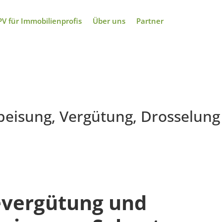
PV für Immobilienprofis
Über uns
Partner
PV für Immobilienprofis
Über uns
Partner
peisung, Vergütung, Drosselung
severgütung und