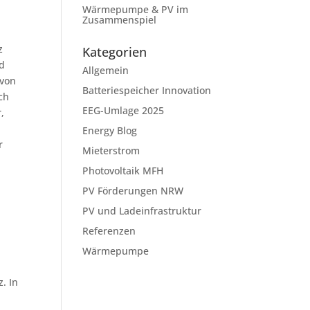
Wärmepumpe & PV im
Zusammenspiel
z
Kategorien
d
Allgemein
 von
Batteriespeicher Innovation
ch
EEG-Umlage 2025
,
Energy Blog
r
Mieterstrom
Photovoltaik MFH
PV Förderungen NRW
PV und Ladeinfrastruktur
Referenzen
Wärmepumpe
. In