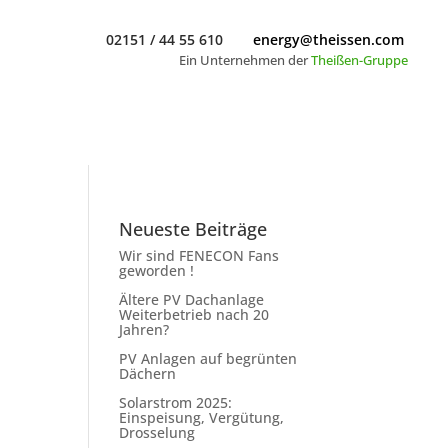
02151 / 44 55 610
energy@theissen.com
02151 / 44 55 610
energy@theissen.com
Ein Unternehmen der
Theißen-Gruppe
Ein Unternehmen der
Theißen-Gruppe
Neueste Beiträge
Wir sind FENECON Fans
geworden !
Ältere PV Dachanlage
Weiterbetrieb nach 20
Jahren?
PV Anlagen auf begrünten
Dächern
Solarstrom 2025:
Einspeisung, Vergütung,
Drosselung