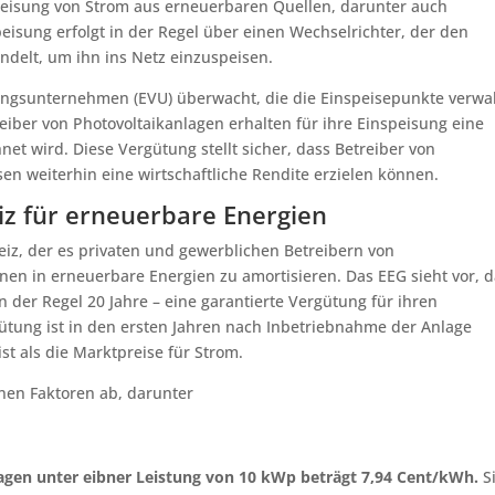
peisung von Strom aus erneuerbaren Quellen, darunter auch
speisung erfolgt in der Regel über einen Wechselrichter, der den
delt, um ihn ins Netz einzuspeisen.
ungsunternehmen (EVU) überwacht, die die Einspeisepunkte verwa
iber von Photovoltaikanlagen erhalten für ihre Einspeisung eine
et wird. Diese Vergütung stellt sicher, dass Betreiber von
en weiterhin eine wirtschaftliche Rendite erzielen können.
iz für erneuerbare Energien
reiz, der es privaten und gewerblichen Betreibern von
onen in erneuerbare Energien zu amortisieren. Das EEG sieht vor, 
n der Regel 20 Jahre – eine garantierte Vergütung für ihren
gütung ist in den ersten Jahren nach Inbetriebnahme der Anlage
ist als die Marktpreise für Strom.
nen Faktoren ab, darunter
lagen unter eibner Leistung von 10 kWp beträgt 7,94 Cent/kWh.
S