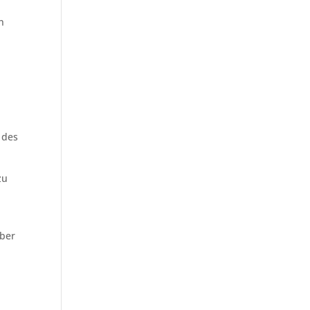
n
 des
zu
über