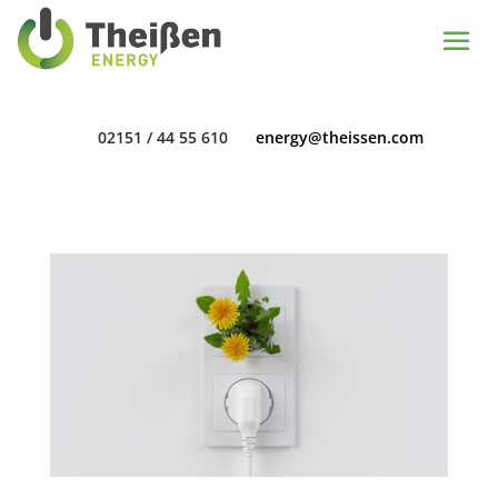
02151 / 44 55 610
energy@theissen.com
02151 / 44 55 610
energy@theissen.com